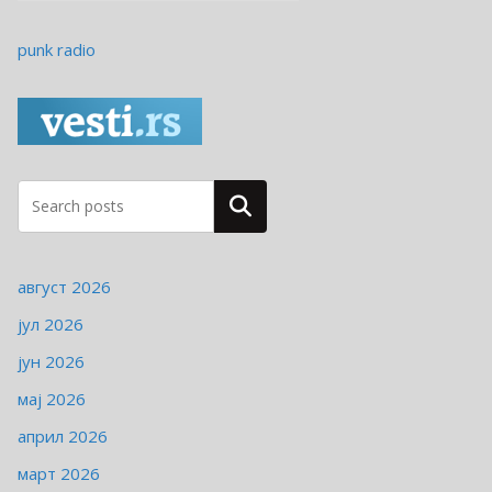
а
т
punk radio
е
г
о
р
и
ј
Pretraga
е
август 2026
јул 2026
јун 2026
мај 2026
април 2026
март 2026