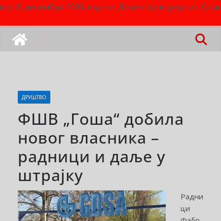
о је 8. децембра 2006. године. Директор и уредник Деј
ДРУШТВО
ФШВ „Гоша“ добила
новог власника –
радници и даље у
штрајку
Радни
ци
Фабр