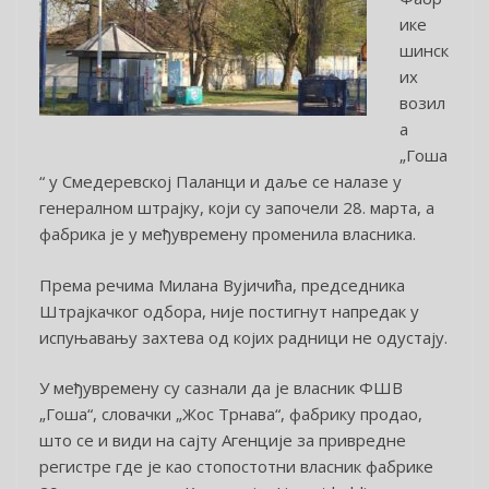
ике
шинск
их
возил
а
„Гоша
“ у Смедеревској Паланци и даље се налазе у
генералном штрајку, који су започели 28. марта, а
фабрика је у међувремену променила власника.
Према речима Милана Вујичића, председника
Штрајкачког одбора, није постигнут напредак у
испуњавању захтева од којих радници не одустају.
У међувремену су сазнали да је власник ФШВ
„Гоша“, словачки „Жос Трнава“, фабрику продао,
што се и види на сајту Агенције за привредне
регистре где је као стопостотни власник фабрике