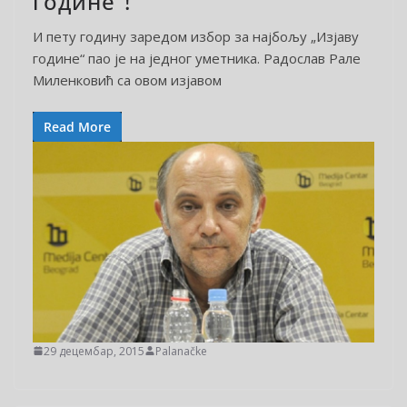
године“!
И пету годину заредом избор за најбољу „Изјаву
године“ пао је на једног уметника. Радослав Рале
Миленковић са овом изјавом
Read More
29 децембар, 2015
Palanačke