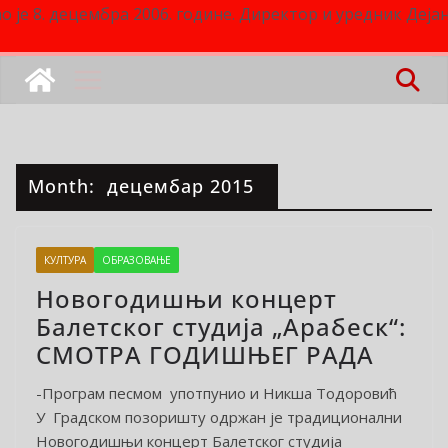
о је 8. децембра 2006. године. Директор и уредник Деј
Month:
децембар 2015
КУЛТУРА
ОБРАЗОВАЊЕ
Новогодишњи концерт
Балетског студија „Арабеск“:
СМОТРА ГОДИШЊЕГ РАДА
-Програм песмом употпунио и Никша Тодоровић
У Градском позоришту одржан је традиционални
Новогодишњи концерт Балетског студија