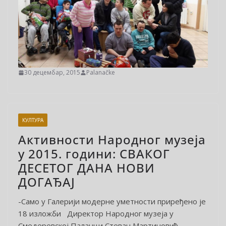
30 децембар, 2015
Palanačke
КУЛТУРА
Активности Народног музеја
у 2015. години: СВАКОГ
ДЕСЕТОГ ДАНА НОВИ
ДОГАЂАЈ
-Само у Галерији модерне уметности приређено је
18 изложби Директор Народног музеја у
Смедеревској Паланци Стеван Мартиновић