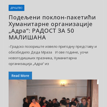
ДРУШТВО
Подељени поклон-пакетићи
Хуманитарне организације
„Адра“: РАДОСТ ЗА 50
МАЛИШАНА
-Градско позориште извело пригодну представу и
обезбедило Деда Мраза И ове године, уочи
новогодишњих празника, Хуманитарна
организација „Адра“ из
Read More