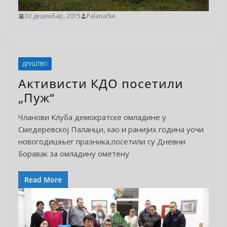
30 децембар, 2015
Palanačke
ДРУШТВО
Активисти КДО посетили
„Пуж“
Чланови Клуба демократске омладине у
Смедеревској Паланци, као и ранијих година уочи
новогодишњег празника,посетили су Дневни
боравак за омладину ометену
Read More