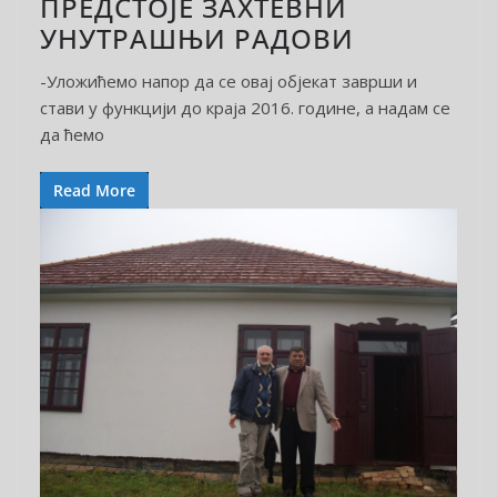
ПРЕДСТОЈЕ ЗАХТЕВНИ
УНУТРАШЊИ РАДОВИ
-Уложићемо напор да се овај објекат заврши и
стави у функцији до краја 2016. године, а надам се
да ћемо
Read More