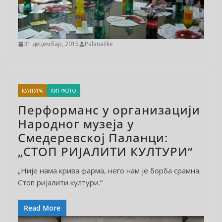
31 децембар, 2015
Palanačke
КУЛТУРА
ХИТ ФОТО
Перформанс у организацији
Народног музеја у
Смедеревској Паланци:
„СТОП РИЈАЛИТИ КУЛТУРИ“
„Није нама крива фарма, него нам је борба срамна.
Стоп ријалити култури.“
Read More