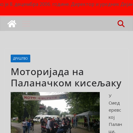
о је 8. децембра 2006. године. Директор и уредник Деј
ДРУШТВО
Моторијада на
Паланачком кисељаку
У
Смед
еревс
кој
Палан
ци,