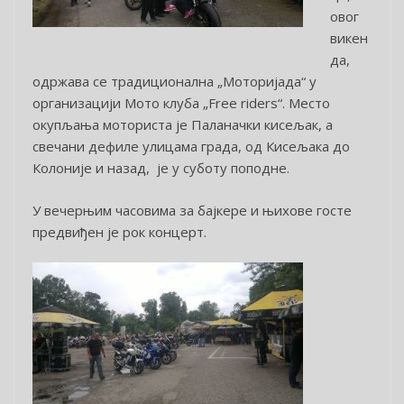
овог
викен
да,
одржава се традиционална „Моторијада“ у
организацији Мото клуба „Free riders“. Место
окупљања моториста је Паланачки кисељак, а
свечани дефиле улицама града, од Кисељака до
Колоније и назад, је у суботу поподне.
У вечерњим часовима за бајкере и њихове госте
предвиђен је рок концерт.