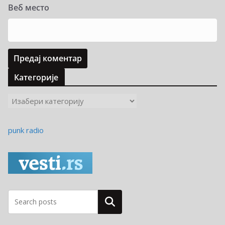
Веб место
Категорије
К
а
т
punk radio
е
г
о
р
и
ј
Pretraga
е