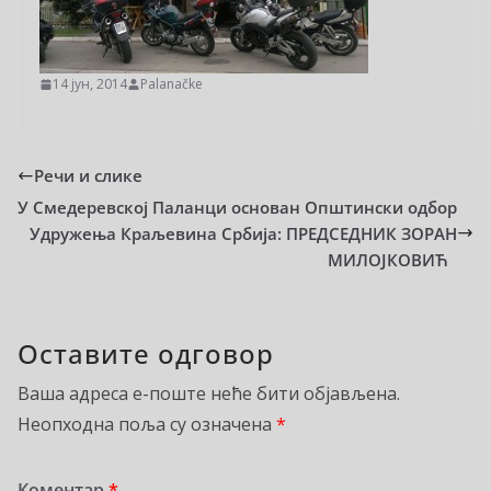
14 јун, 2014
Palanačke
Речи и слике
У Смедеревској Паланци основан Општински одбор
Удружења Краљевина Србија: ПРЕДСЕДНИК ЗОРАН
МИЛОЈКОВИЋ
Оставите одговор
Ваша адреса е-поште неће бити објављена.
Неопходна поља су означена
*
Коментар
*