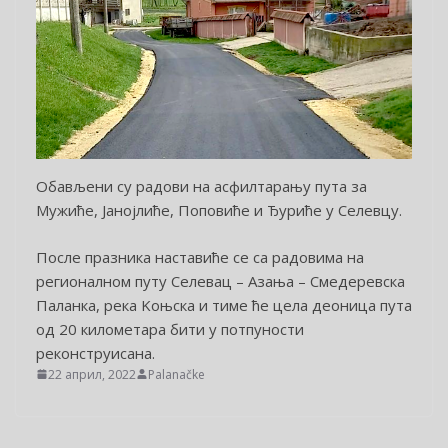
Обављени су радови на асфилтарању пута за
Мужиће, Јанојлиће, Поповиће и Ђуриће у Селевцу.
После празника наставиће се са радовима на
регионалном путу Селевац – Азања – Смедеревска
Паланка, река Kоњска и тиме ће цела деоница пута
од 20 километара бити у потпуности
реконструисана.
22 април, 2022
Palanačke