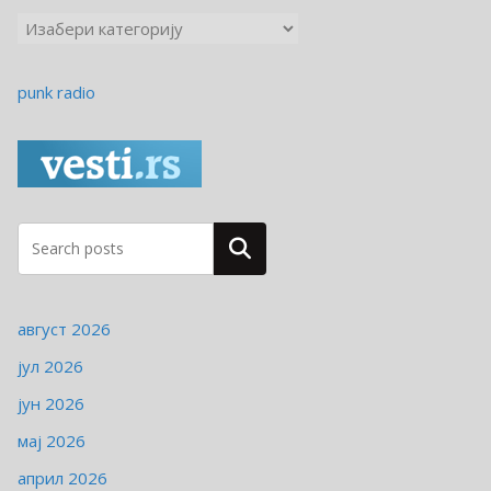
К
а
т
punk radio
е
г
о
р
и
ј
Pretraga
е
август 2026
јул 2026
јун 2026
мај 2026
април 2026