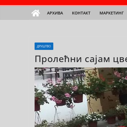
АРХИВА
КОНТАКТ
МАРКЕТИНГ
ДРУШТВО
Пролећни сајам цвећ