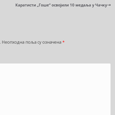
Каратисти „Гоше“ освојили 10 медаља у Чачку
.
Неопходна поља су означена
*