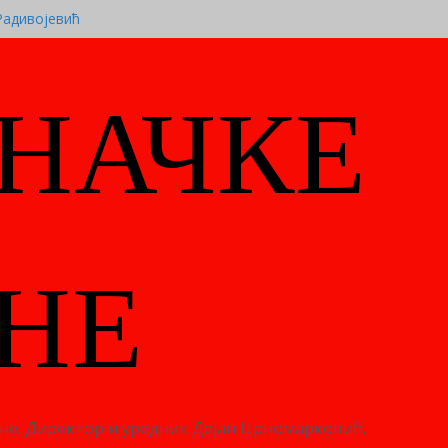
Радивојевић
АНДРА САШЕ ЈЕЛИЋА
 И ДРАГОЉУБУ ЈАНОЈЛИЋУ ВИСОКО
УБЛИКЕ СРПСКЕ
НАЧКЕ
 ”21” промоција романа ”Сектор три”
иву промоција књиге „Славу славили,
”
НЕ
дине. Директор и уредник Дејан Црномарковић.