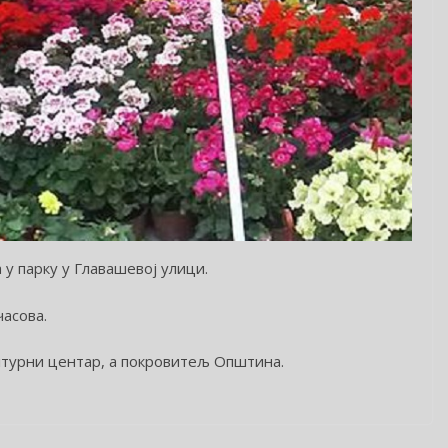
а у парку у Главашевој улици.
часова.
лтурни центар, а покровитељ Општина.