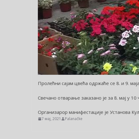
Пролећни сајам цвећа одржаће се 8. и 9. мај
Свечано отварање заказано је за 8. мај у 10 
Организарор манифестације је Установа Ку
7 мај, 2021
Palanačke