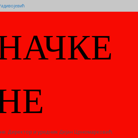
Радивојевић
АНДРА САШЕ ЈЕЛИЋА
 И ДРАГОЉУБУ ЈАНОЈЛИЋУ ВИСОКО
УБЛИКЕ СРПСКЕ
НАЧКЕ
 ”21” промоција романа ”Сектор три”
иву промоција књиге „Славу славили,
”
НЕ
дине. Директор и уредник Дејан Црномарковић.