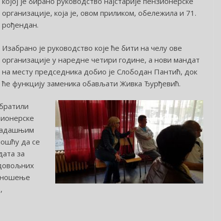
којој је бирано руководство најстарије пензионерске
организације, која је, овом приликом, обележила и 71.
рођендан.
Изабрано је руководство које ће бити на челу ове
организације у наредне четири године, а нови мандат
на месту председника добио је Слободан Пантић, док
ће функцију заменика обављати Живка Ђурђевић.
обратили
зионерске
осадашњим
ошћу да се
дата за
адовољних
одношење
,