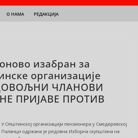
О НАМА
РЕДАКЦИЈА
оново изабран за
инске организације
АДОВОЉНИ ЧЛАНОВИ
НЕ ПРИЈАВЕ ПРОТИВ
У Општинској организацији пензионера у Смедеревској
Паланци одржана је редовна Изборна скупштина на