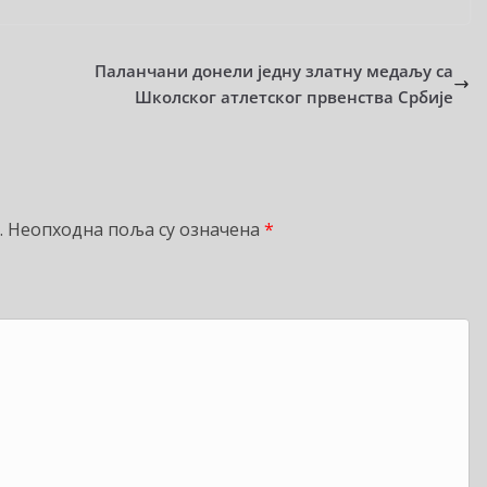
Паланчани донели једну златну медаљу са
Школског атлетског првенства Србије
.
Неопходна поља су означена
*