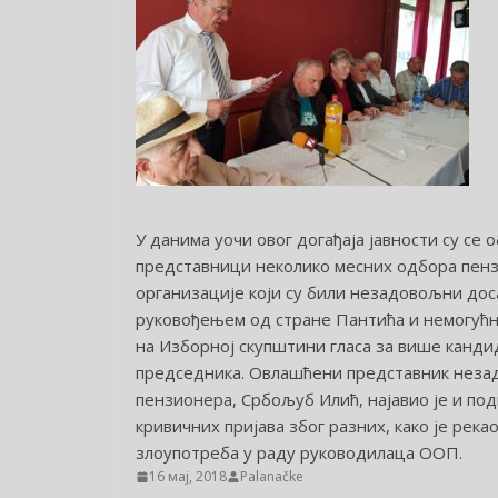
У данима уочи овог догађаја јавности су се 
представници неколико месних одбора пен
организације који су били незадовољни д
руковођењем од стране Пантића и немогућн
на Изборној скупштини гласа за више канди
председника. Овлашћени представник нез
пензионера, Србољуб Илић, најавио је и п
кривичних пријава због разних, како је рекао
злоупотреба у раду руководилаца ООП.
16 мај, 2018
Palanačke