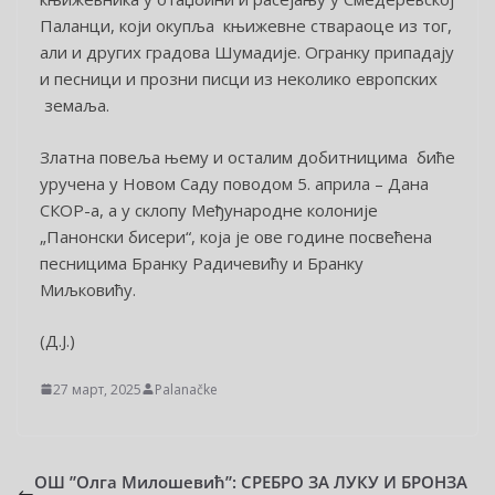
Паланци, који окупља књижевне ствараоце из тог,
али и других градова Шумадије. Огранку припадају
и песници и прозни писци из неколико европских
земаља.
Златна повеља њему и осталим добитницима биће
уручена у Новом Саду поводом 5. априла – Дана
СКОР-а, а у склопу Међународне колоније
„Панонски бисери“, која је ове године посвећена
песницима Бранку Радичевићу и Бранку
Миљковићу.
(Д.Ј.)
27 март, 2025
Palanačke
ОШ ”Олга Милошевић”: СРЕБРО ЗА ЛУКУ И БРОНЗА