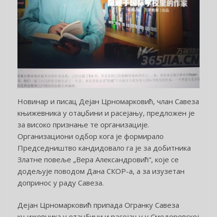
Новинар и писац Дејан Црномарковић, члан Савеза
књижевника у отаџбини и расејању, предложен је
за високо признање те организације.
Организациони одбор кога је формирало
Председништво кандидовало га је за добитника
Златне повеље „Вера Александровић“, које се
додељује поводом Дана СКОР-а, а за изузетан
допринос у раду Савеза.
Дејан Црномарковић припада Огранку Савеза
књижевника у отаџбини и расејању у Смедеревској