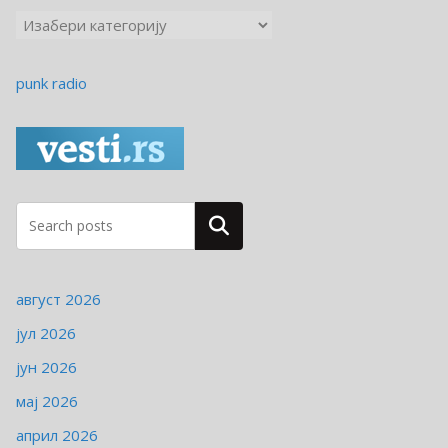
К
а
т
punk radio
е
г
о
р
и
ј
Pretraga
е
август 2026
јул 2026
јун 2026
мај 2026
април 2026