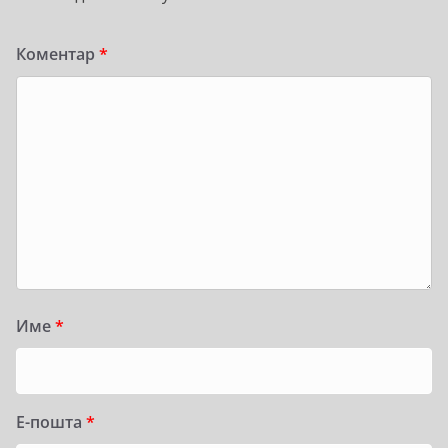
Коментар
*
Име
*
Е-пошта
*