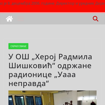
о је 8. децембра 2006. године. Директор и уредник Деј
ОБРАЗОВАЊЕ
У ОШ „Херој Радмила
Шишковић“ одржане
радионице „Уааа
неправда“