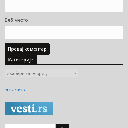
Веб место
Категорије
К
а
т
punk radio
е
г
о
р
и
ј