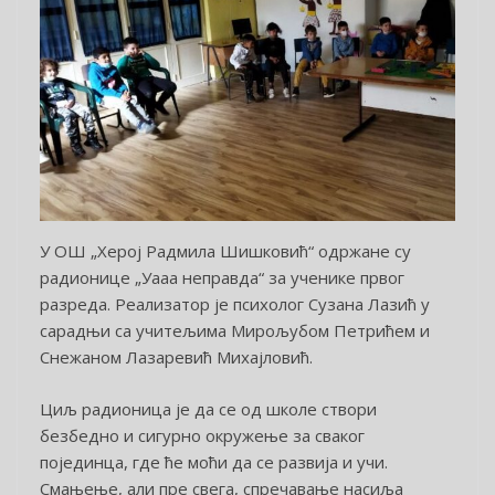
У ОШ „Херој Радмила Шишковић“ одржане су
радионице „Уааа неправда“ за ученике првог
разреда. Реализатор је психолог Сузана Лазић у
сарадњи са учитељима Мирољубом Петрићем и
Снежаном Лазаревић Михајловић.
Циљ радионица је да се од школе створи
безбедно и сигурно окружење за сваког
појединца, где ће моћи да се развија и учи.
Смањење, али пре свега, спречавање насиља