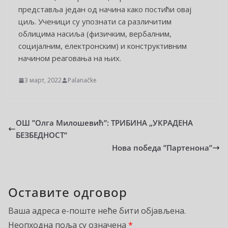
представља један од начина како постићи овај
циљ. Ученици су упознати са различитим
облицима насиља (физичким, вербалним,
социјалним, електронским) и конструктивним
начином реаговања на њих.
3 март, 2022
Palanačke
ОШ ”Олга Милошевић”: ТРИБИНА „УКРАДЕНА
БЕЗБЕДНОСТ“
Нова победа ”Партенона”
Оставите одговор
Ваша адреса е-поште неће бити објављена.
Неопходна поља су означена
*