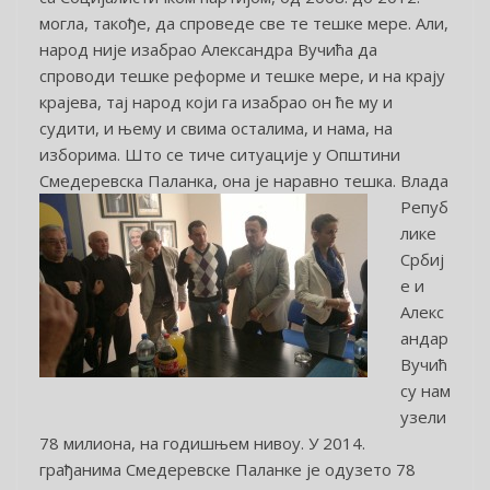
могла, такође, да спроведе све те тешке мере. Али,
народ није изабрао Александра Вучића да
спроводи тешке реформе и тешке мере, и на крају
крајева, тај народ који га изабрао он ће му и
судити, и њему и свима осталима, и нама, на
изборима. Што се тиче ситуације у Општини
Смедеревска Паланка, она је наравно тешка.
Влада
Репуб
лике
Србиј
е и
Алекс
андар
Вучић
су нам
узели
78 милиона, на годишњем нивоу. У 2014.
грађанима Смедеревске Паланке је одузето 78