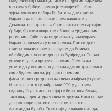
Смедеревској Паланци, тако и на другим бирачким
местима у Србији – рекао је Милојичић. – Како
чујем, локалних избора ће бити за две године.
Наравно да ова коалаиција има капацитет,
Демократска странка са Социјалистичком партијом
Србије, Српским покретом обнове и Уједињеним
регионима Србије, да води локалну самоуправу.
Наравно, времена су много тешка. Претходних
година полазило нам је за руком да Ромима
обезбедимо по неки динар за Ђурђевдан. То смо
успели и јуче, и прекјуче, а некима ћемо и данас
успети да уплатимо, по две хиљаде, по три, колико
коме будемо могли, јер заиста немамо
финансијских средстава да свима изађемо у сусрет.
И тако, као што су забранили РТС-у да снима
седницу Скупштине на којој се бира нова Влада,
тако влада диктатура у свим медијима. Нико не сме
да проговори против његовог височанства
Александра Вучића. То се није дешавало никада,