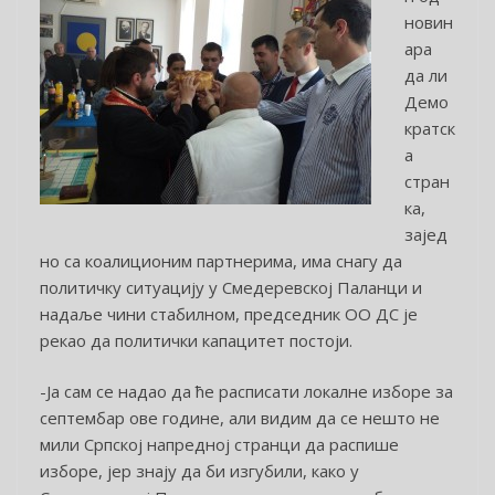
новин
ара
да ли
Демо
кратск
а
стран
ка,
зајед
но са коалиционим партнерима, има снагу да
политичку ситуацију у Смедеревској Паланци и
надаље чини стабилном, председник ОО ДС је
рекао да политички капацитет постоји.
-Ја сам се надао да ће расписати локалне изборе за
септембар ове године, али видим да се нешто не
мили Српској напредној странци да распише
изборе, јер знају да би изгубили, како у