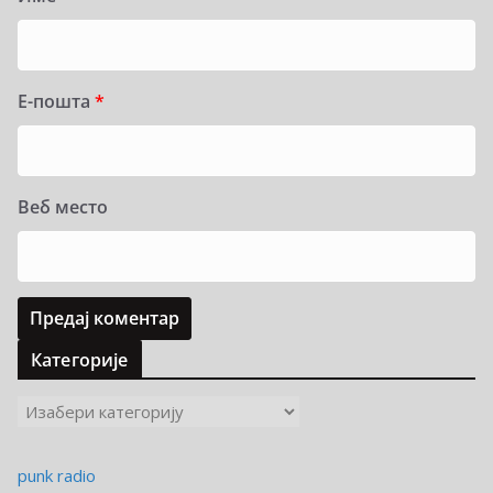
Е-пошта
*
Веб место
Категорије
К
а
т
punk radio
е