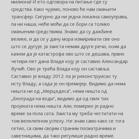
милиона! И ето одговора на питање где су
средства. Како чујемо, поново ће нам смањити
трансфер. Сигурно да ни једна локална самоуправа,
па ни наша, неће моћи да се бори са толико
смањеним средствима. Знамо да су дажбине
велике, и да се у дану мора измиривати све оно
што се дугује. Ја заиста немам друге речи, осим да
кажем да је катастрофа ово што се дешава, првих
четири-пет дана Владе коју је саставио Александар
Вучић. Ово је трећа Влада коју он саставља.
Саставио је владу 2012. па је реконструисао ту
исту Владу, а сада је он премијер. Видимо да нема
ништа ни од „Мерцедеса“, нема ништа од
„Београда на води“, видимо да од свих тих
пројеката нема ништа. Али, померио је радно
време за пола сата. Заиста му треба честитати на
том велелепном успеху. Не знам само како се тога
сетио, са свим својим страним посматрачима и
саветницима, да тако регулише радно време.