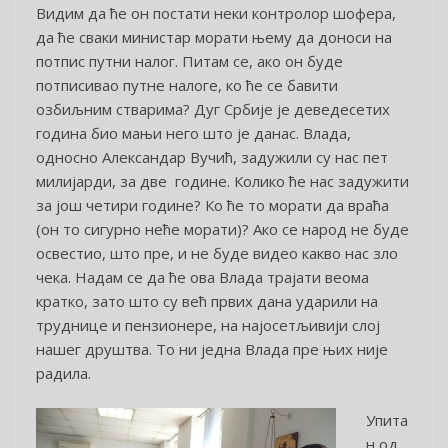
Видим да ће он постати неки контролор шофера,
да ће сваки министар морати њему да доноси на
потпис путни налог. Питам се, ако он буде
потписивао путне налоге, ко ће се бавити
озбиљним стварима? Дуг Србије је деведесетих
година био мањи него што је данас. Влада,
односно Александар Вучић, задужили су нас пет
милијарди, за две године. Колико ће нас задужити
за још четири године? Ко ће то морати да враћа
(он то сигурно неће морати)? Ако се народ не буде
освестио, што пре, и не буде видео какво нас зло
чека. Надам се да ће ова Влада трајати веома
кратко, зато што су већ првих дана ударили на
труднице и пензионере, на најосетљивији слој
нашег друштва. То ни једна Влада пре њих није
радила.
Упита
н од