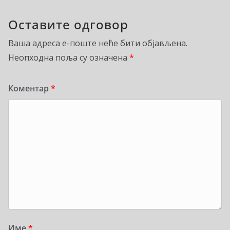
Оставите одговор
Ваша адреса е-поште неће бити објављена.
Неопходна поља су означена
*
Коментар
*
Име
*