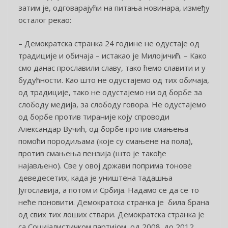
затим је, одговарајући на питања новинара, између
осталог рекао:
– Демократска странка 24 године не одустаје од
традиције и обичаја – истакао је Милојичић. – Како
смо данас прославили славу, тако ћемо славити и у
будућности. Као што не одустајемо од тих обичаја,
од традиције, тако не одустајемо ни од борбе за
слободу медија, за слободу говора. Не одустајемо
од борбе против тираније коју спроводи
Александар Вучић, од борбе против смањења
помоћи породиљама (које су смањене на пола),
против смањења пензија (што је такође
најављено). Све у овој држави поприма тонове
деведесетих, када је уништена тадашња
Југославија, а потом и Србија. Надамо се да се то
неће поновити. Демократска странка је била брана
од свих тих лоших ствари. Демократска странка је
са Социјалистичком партијом, од 2008. до 2012.