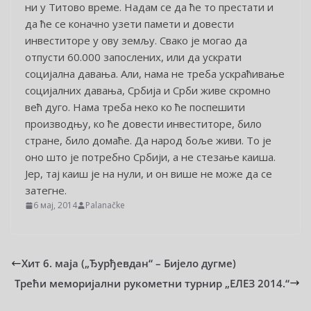
ни у Титово време. Надам се да ће то престати и
да ће се коначно узети памети и довести
инвеститоре у ову земљу. Свако је могао да
отпусти 60.000 запослених, или да ускрати
социјална давања. Али, нама не треба ускраћивање
социјалних давања, Србија и Срби живе скромно
већ дуго. Нама треба неко ко ће поспешити
производњу, ко ће довести инвеститоре, било
стране, било домаће. Да народ боље живи. То је
оно што је потребно Србији, а не стезање каиша.
Јер, тај каиш је на нули, и он више не може да се
затегне.
6 мај, 2014
Palanačke
Хит 6. маја („Ђурђевдан“ – Бијело дугме)
Трећи меморијални рукометни турнир „ЕЛЕЗ 2014.“