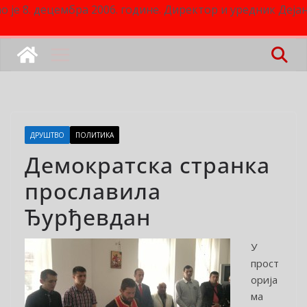
о је 8. децембра 2006. године. Директор и уредник Деј
ДРУШТВО
ПОЛИТИКА
Демократска странка
прославила
Ђурђевдан
У
прост
орија
ма