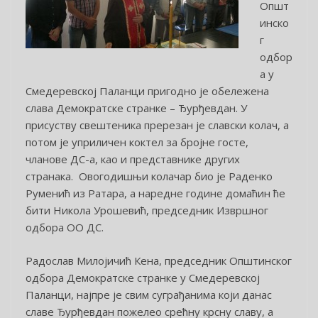
Општ
инско
г
одбор
а у
Смедеревској Паланци пригодно је обележена
слава Демократске странке – Ђурђевдан. У
присуству свештеника пререзан је славски колач, а
потом је уприличен коктел за бројне госте,
чланове ДС-а, као и представнике других
странака. Овогодишњи колачар био је Раденко
Руменић из Ратара, а наредне године домаћин ће
бити Никола Урошевић, председник Извршног
одбора ОО ДС.
Радослав Милојичић Кена, председник Општинског
одбора Демократске странке у Смедеревској
Паланци, најпре је свим суграђанима који данас
славе Ђурђевдан пожелео срећну крсну славу, а