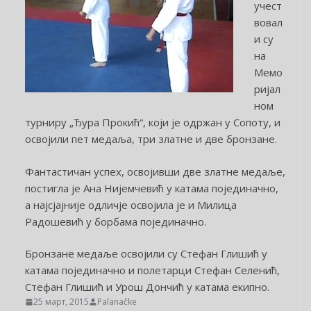
учест
вовал
и су
на
Мемо
ријал
ном
турниру „Ђура Прокић“, који је одржан у Сопоту, и
освојили пет медаља, три златне и две бронзане.
Фантастичан успех, освојивши две златне медаље,
постигла је Ана Нијемчевић у катама појединачно,
а најсјајније одличје освојила је и Милица
Радошевић у борбама појединачно.
Бронзане медаље освојили су Стефан Глишић у
катама појединачно и полетарци Стефан Селенић,
Стефан Глишић и Урош Дончић у катама екипно.
25 март, 2015
Palanačke