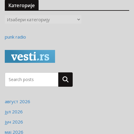
Категорије
К
а
т
punk radio
е
г
о
р
и
ј
Pretraga
е
август 2026
јул 2026
јун 2026
мај 2026