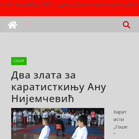
о је 8. децембра 2006. године. Директор и уредник Деј
СПОРТ
Два злата за
каратисткињу Ану
Нијемчевић
Карат
исти
„Гоше
“