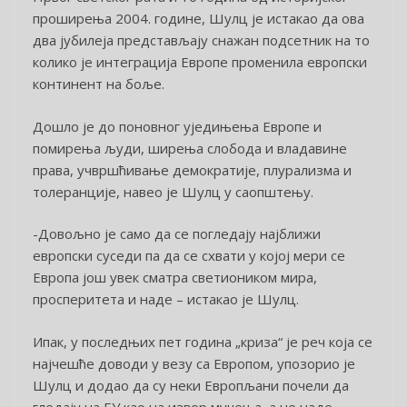
проширења 2004. године, Шулц је истакао да ова
два јубилеја представљају снажан подсетник на то
колико је интеграција Европе променила европски
континент на боље.
Дошло је до поновног уједињења Европе и
помирења људи, ширења слобода и владавине
права, учвршћивање демократије, плурализма и
толеранције, навео је Шулц у саопштењу.
-Довољно је само да се погледају најближи
европски суседи па да се схвати у којој мери се
Европа још увек сматра светиоником мира,
просперитета и наде – истакао је Шулц.
Ипак, у последњих пет година „криза“ је реч која се
најчешће доводи у везу са Европом, упозорио је
Шулц и додао да су неки Европљани почели да
гледају на ЕУ као на извор мучења, а не наде,