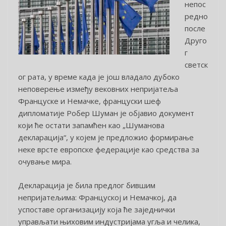
непос
редно
после
Друго
г
светск
ог рата, у време када је још владало дубоко
неповерење између вековних непријатеља
Француске и Немачке, француски шеф
дипломатије Робер Шуман је објавио документ
који ће остати запамћен као „Шуманова
декларација“, у којем је предложио формирање
неке врсте европске федерације као средства за
очување мира.
Декларација је била предлог бившим
непријатељима: Француској и Немачкој, да
успоставе организацију која ће заједнички
управљати њиховим индустријама угља и челика,