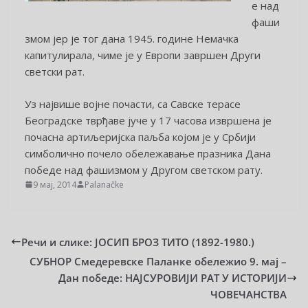
е над
фаши
змом јер је тог дана 1945. године Немачка
капитулирала, чиме је у Европи завршен Други
светски рат.
Уз највише војне почасти, са Савске терасе
Београдске тврђаве јуче у 17 часова извршена је
почасна артиљеријска паљба којом је у Србији
симболично почело обележавање празника Дана
победе над фашизмом у Другом светском рату.
9 мај, 2014
Palanačke
Речи и слике: ЈОСИП БРОЗ ТИТО (1892-1980.)
СУБНОР Смедеревске Паланке обележио 9. мај –
Дан победе: НАЈСУРОВИЈИ РАТ У ИСТОРИЈИ
ЧОВЕЧАНСТВА