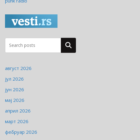
punk radio
е
г
о
р
и
ј
Pretraga
е
август 2026
јул 2026
јун 2026
мај 2026
април 2026
март 2026
фебруар 2026