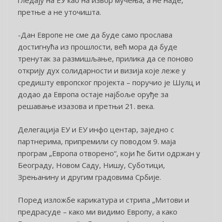
претње а не уточишта.
-Дан Европе не сме да буде само прослава
достигнућа из прошлости, већ мора да буде
тренутак за размишљање, прилика да се поново
открију дух солидарности и визија које леже у
средишту европског пројекта – поручио је Шулц и
додао да Европа остаје најбоље оруђе за
решавање изазова и претњи 21. века.
Делегација ЕУ и ЕУ инфо центар, заједно с
партнерима, припремили су поводом 9. маја
програм „Европа отворено“, који ће бити одржан у
Београду, Новом Саду, Нишу, Суботици,
Зрењанину и другим градовима Србије.
Поред изложбе карикатура и стрипа „Митови и
предрасуде – како ми видимо Европу, а како