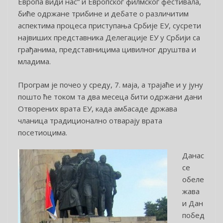
Европа види нас“ и Европског филмског фестивала,
биће одржане трибине и дебате о различитим
аспектима процеса приступања Србије ЕУ, сусрети
највиших представника Делегације ЕУ у Србији са
грађанима, представницима цивилног друштва и
младима.
Програм је почео у среду, 7. маја, а трајаће и у јуну
пошто ће током та два месеца бити одржани дани
Отворених врата ЕУ, када амбасаде држава
чланица традиционално отварају врата
посетиоцима.
Данас
се
обеле
жава
и Дан
побед