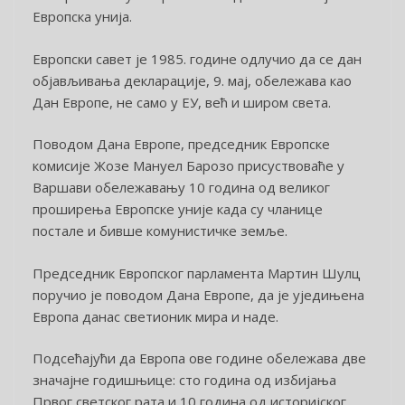
Европска унија.
Европски савет је 1985. године одлучио да се дан
објављивања декларације, 9. мај, обележава као
Дан Европе, не само у ЕУ, већ и широм света.
Поводом Дана Европе, председник Европске
комисије Жозе Мануел Барозо присуствоваће у
Варшави обележавању 10 година од великог
проширења Европске уније када су чланице
постале и бивше комунистичке земље.
Председник Европског парламента Мартин Шулц
поручио је поводом Дана Европе, да је уједињена
Европа данас светионик мира и наде.
Подсећајући да Европа ове године обележава две
значајне годишњице: сто година од избијања
Првог светског рата и 10 година од историјског