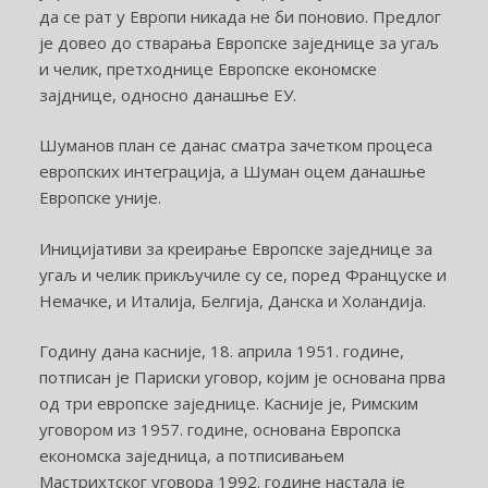
да се рат у Европи никада не би поновио. Предлог
је довео до стварања Европске заједнице за угаљ
и челик, претходнице Европске економске
зајднице, односно данашње ЕУ.
Шуманов план се данас сматра зачетком процеса
европских интеграција, а Шуман оцем данашње
Европске уније.
Иницијативи за креирање Европске заједнице за
угаљ и челик прикључиле су се, поред Француске и
Немачке, и Италија, Белгија, Данска и Холандија.
Годину дана касније, 18. априла 1951. године,
потписан је Париски уговор, којим је основана прва
од три европске заједнице. Касније је, Римским
уговором из 1957. године, основана Европска
економска заједница, а потписивањем
Мастрихтског уговора 1992. године настала је