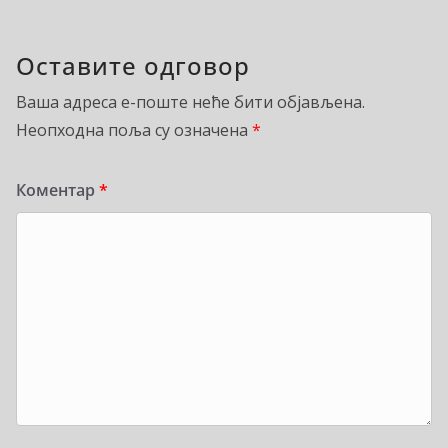
Оставите одговор
Ваша адреса е-поште неће бити објављена.
Неопходна поља су означена
*
Коментар
*