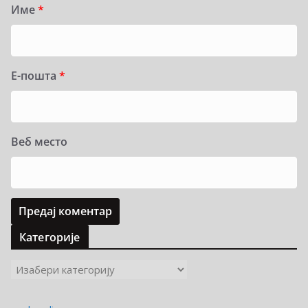
Име
*
Е-пошта
*
Веб место
Категорије
К
а
т