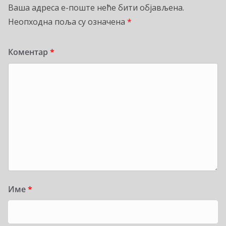
Ваша адреса е-поште неће бити објављена.
Неопходна поља су означена
*
Коментар
*
Име
*