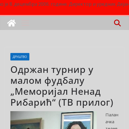
о је 8. децембра 2006. године. Директор и уредник Деј
ДРУШТВО
Одржан турнир у
малом фудбалу
„Меморијал Ненад
Рибарић“ (ТВ прилог)
Палан
ачка
телев