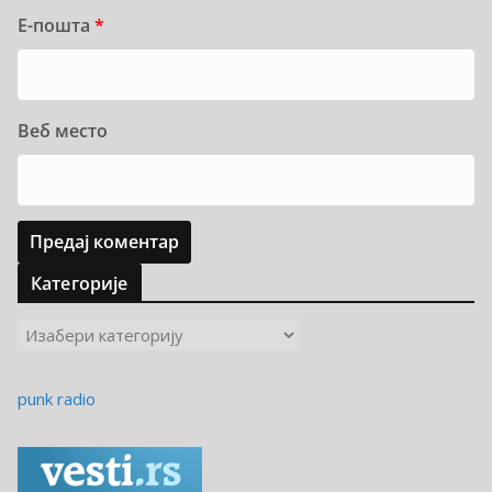
Е-пошта
*
Веб место
Категорије
К
а
т
punk radio
е
г
о
р