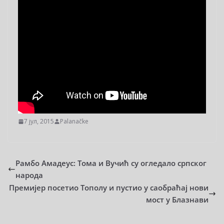
7 јул, 2015
Palanačke
Рамбо Амадеус: Тома и Вучић су огледало српског
народа
Премијер посетио Тополу и пустио у саобраћај нови
мост у Блазнави