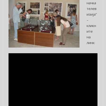
начка
телев
изија“
–
кликн
ите
на
линк: