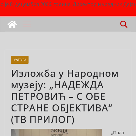
о је 8. децембра 2006. године. Директор и уредник Деј
КУЛТУРА
Изложба у Народном
музеју: „НАДЕЖДА
ПЕТРОВИЋ – С ОБЕ
СТРАНЕ ОБЈЕКТИВА“
(ТВ ПРИЛОГ)
„Пала