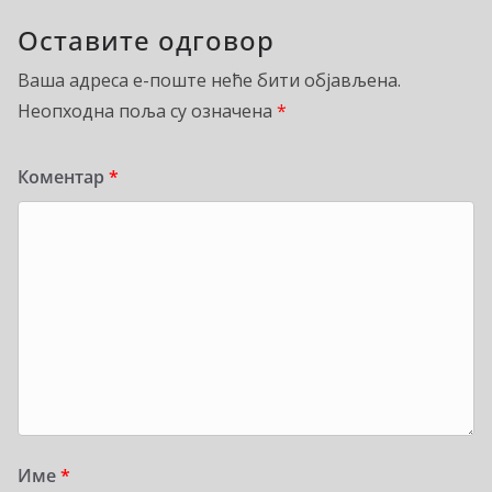
Оставите одговор
Ваша адреса е-поште неће бити објављена.
Неопходна поља су означена
*
Коментар
*
Име
*