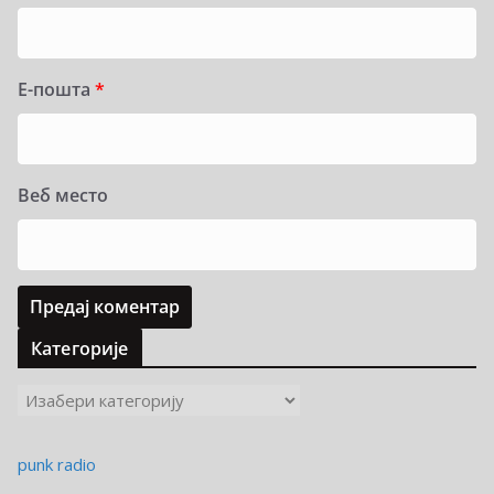
Е-пошта
*
Веб место
Категорије
К
а
т
punk radio
е