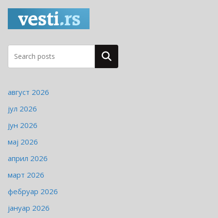
г
о
р
и
ј
Pretraga
е
август 2026
јул 2026
јун 2026
мај 2026
април 2026
март 2026
фебруар 2026
јануар 2026