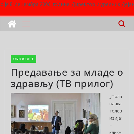
о је 8. децембра 2006. године. Директор и уредник Деј
ОБРАЗОВАЊЕ
Предавање за младе о
здрављу (ТВ прилог)
„Пала
начка
телев
изија“
–
кликн