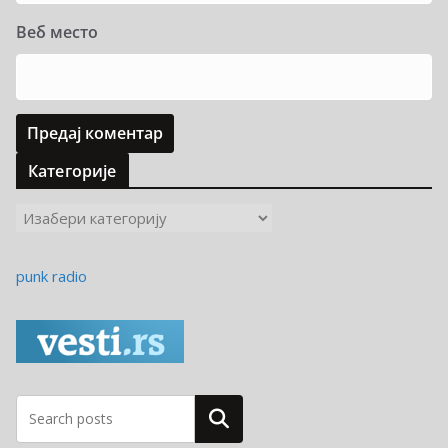
Веб место
Категорије
К
а
т
punk radio
е
г
о
р
и
ј
Pretraga
е