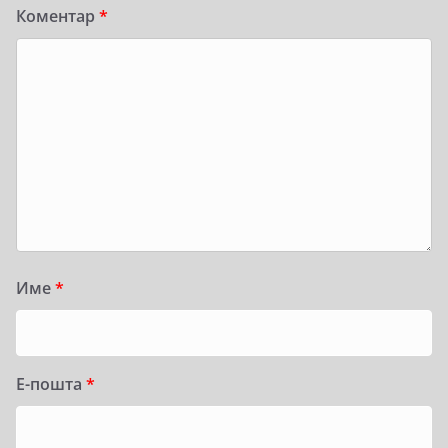
Коментар
*
Име
*
Е-пошта
*