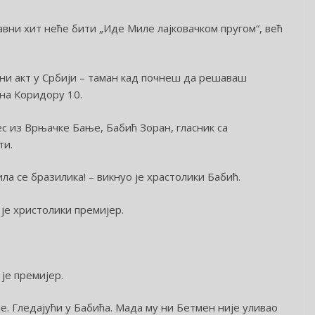
вни хит неће бити „Иде Миле лајковачком пругом“, већ
вни акт у Србији – таман кад почнеш да решаваш
 на Коридору 10.
с из Врњачке Бање, Бабић Зоран, гласник са
ти.
ла се бразилика! – викнуо је храстолики Бабић.
 је христолики премијер.
 је премијер.
је. Гледајући у Бабића. Мада му ни Бетмен није уливао