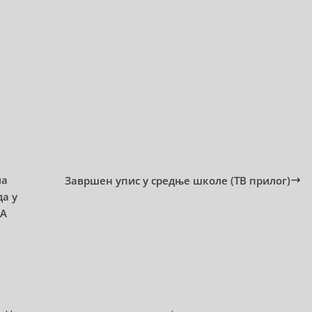
ла
Завршен упис у средње школе (ТВ прилог)
а у
МА