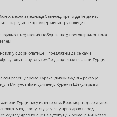
алер, месна заједница Савинац, прети да ће да нас
еник – наредио је премијер министру полиције.
ру појавио Стефановић Небојша, шеф преговарачког тима
већем.
ановић у одори опатице – предлажем да се сами
рође аутопут, а аутопутем ће да пролазе поспани Турци.
а сам рођен у време Турака. Дивни људи! – рекао је
Алију и Мићуновића и султанију Хурем и Шекуларца и
 али ови Турци нису исти ко они. Возе мерцедесе и увек
новца. А кад заспу, скуцају се у прво дрво поред
е скуца у дрво које је на аутопуту! – рекао је министар.