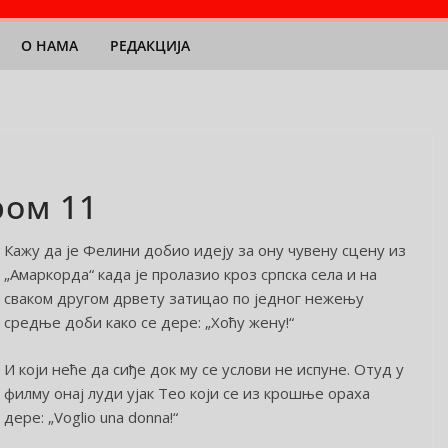
О НАМА
РЕДАКЦИЈА
ром 11
Кажу да је Фелини добио идеју за ону чувену сцену из
„Амаркорда“ када је пролазио кроз српска села и на
сваком другом дрвету затицао по једног нежењу
средње доби како се дере: „Хоћу жену!“
И који неће да сиђе док му се услови не испуне. Отуд у
филму онај луди ујак Тео који се из крошње ораха
дере: „Voglio una donna!“