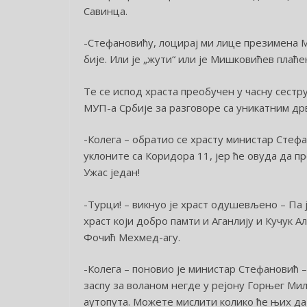
Савинца.
-Стефановићу, лоцирај ми лице презимена М
бије. Или је „жути“ или је Мишковићев плаћ
Те се испод храста преобучен у часну сест
МУП-а Србије за разговоре са уникатним др
-Колега – обратио се храсту министар Стеф
уклоните са Коридора 11, јер ће овуда да п
Ужас један!
-Турци! – викнуо је храст одушевљено – Па ј
храст који добро памти и Аганлију и Кучук 
Фочић Мехмед-агу.
-Колега – поновио је министар Стефановић –
заспу за воланом негде у рејону Горњег Мила
аутопута. Можете мислити колико ће њих да с