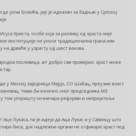
где уочи Божића, јер је идеалан за бадњак у Српској
је.
Исуса Христа, особе која за разлику од храста није
авне институције не уноси традиционална грана или
 на дрвеће у узрасту од шест векова.
ародна пословица, ал’ добро сам проверио: храст може
стар.
еде у Месној заједници Мајур, СО Шабац, преузме власт
илановац. Чиме би коначно оног председника МЗ
ти у том упоришту кочничара реформи и непријатеља
 Аце Лукаса, па је идеја да Аца Лукас и у Савинцу што
етири биса, док надлежни органи не отфикаре храст под