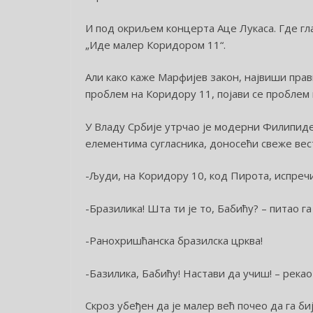
И под окриљем концерта Аце Лукаса. Где гла
„Иде малер Коридором 11“.
Али како каже Марфијев закон, највиши пра
проблем на Коридору 11, појави се проблем
У Владу Србије утрчао је модерни Филипиде
елементима сугласника, доносећи свеже вес
-Људи, на Коридору 10, код Пирота, испречи
-Бразилика! Шта ти је то, Бабићу? – питао га
-Ранохришћанска бразилска црква!
-Базилика, Бабићу! Настави да учиш! – рекао
Скроз убеђен да је малер већ почео да га би