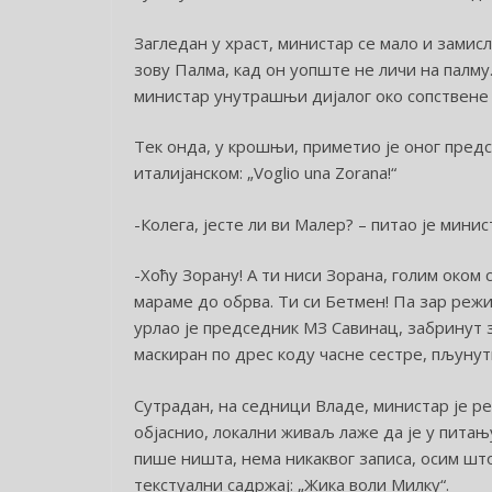
Загледан у храст, министар се мало и замис
зову Палма, кад он уопште не личи на палму.
министар унутрашњи дијалог око сопствене п
Тек онда, у крошњи, приметио је оног предс
италијанском: „Voglio una Zorana!“
-Колега, јесте ли ви Малер? – питао је минис
-Хоћу Зорану! А ти ниси Зорана, голим оком 
мараме до обрва. Ти си Бетмен! Па зар реж
урлао је председник МЗ Савинац, забринут 
маскиран по дрес коду часне сестре, пљуну
Сутрадан, на седници Владе, министар је реф
објаснио, локални живаљ лаже да је у питањ
пише ништа, нема никаквог записа, осим шт
текстуални садржај: „Жика воли Милку“.