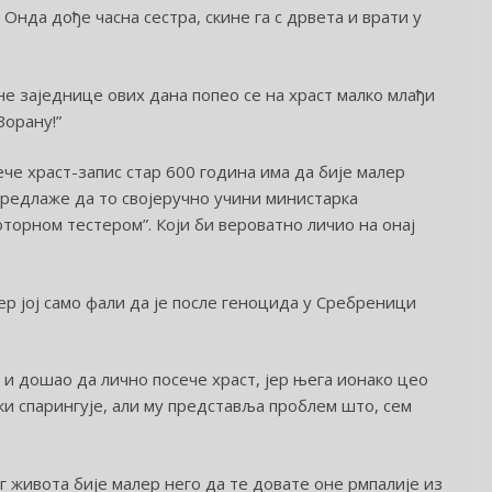
Онда дође часна сестра, скине га с дрвета и врати у
не заједнице ових дана попео се на храст малко млађи
Зорану!”
ече храст-запис стар 600 година има да бије малер
предлаже да то својеручно учини министарка
торном тестером”. Који би вероватно личио на онај
ер јој само фали да је после геноцида у Сребреници
 и дошао да лично посече храст, јер њега ионако цео
ки спарингује, али му представља проблем што, сем
ог живота бије малер него да те довате оне рмпалије из