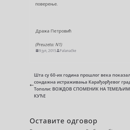
поверење.
Дража Петровић
(Preuzeto: N1)
9 јул, 2015
Palanačke
Шта су 60-их година прошлог века показа
сондажна истраживања Карађорђевог град
Тополи: ВОЖДОВ СПОМЕНИК НА ТЕМЕЉИ
КУЋЕ
Оставите одговор