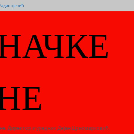
Радивојевић
АНДРА САШЕ ЈЕЛИЋА
 И ДРАГОЉУБУ ЈАНОЈЛИЋУ ВИСОКО
УБЛИКЕ СРПСКЕ
НАЧКЕ
 ”21” промоција романа ”Сектор три”
иву промоција књиге „Славу славили,
”
НЕ
дине. Директор и уредник Дејан Црномарковић.