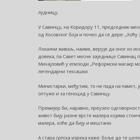
лудницу.
У Савинцу, на Коридору 11, председник мес
од Косовског боја и почео да се дере: „Хоћу 
Локални живаљ, наиме, верује да оног ко ис
довека, па Савет месне заједнице Савинац 
Михајловић у епизоди „Реформски масакр мо
легендарни тексашки.
Министарки, међутим, то не пада на памет, ј
оптуже и за геноцид у Савинцу.
Премијер би, наравно, преузео одговорност
живот бију разне врсте малера којима стоич
малера, хоће да бију и мештани.
А стара српска изрека каже: боље да те цел