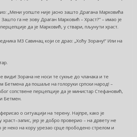
лио: „Мени уопште није јасно зашто Драгана Марковића
 Зашто га не зову Драган Марковић – Храст?” – имао је
ерцепције да је Марковић, у ствари, пљунути храст.
едника МЗ Савинац који се драо: „Хоћу Зорану!“ Или на
тар.
се види! Зорана не носи те сукње до чланака и те
им Бетмена да пошаље на голоруки српски народ! –
због сопствене перцепције да је министар Стефановић,
ти Бетмен.
ерисао о ситуацији на терену. Најпре, како је
у храст–запис, јер је добро проверио – на дрвету не
о је неко на кору урезао срце прободено стрелом и