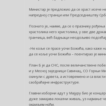
Министар је предложио да се храст исече не
напредној странци или Председништву Срби
Познато је, наиме, да се о празнику рођења 
храстолика него христолика, у ове две држ
гранчица, већ бадњаци неодољиво подсећају
-Не коље се прасе уочи Божића, како каже н
да се коље уочи Божића – поентирао је мини
План Б је да СНС, после величанствене поб
и у Месној заједници Савинац, СО Горњи М
скинули с дрвета, а истовремено и са влас
саобраћајне инфраструктуре.
Главни изборни адут у Мајуру био је концерт
дуже замајава локални живаљ, уз најмање ч
окриљем ноћи.