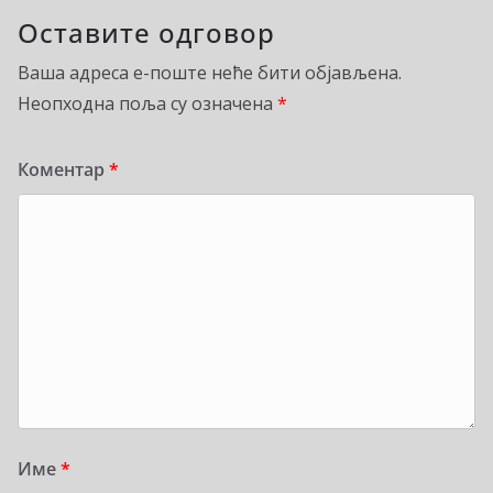
Оставите одговор
Ваша адреса е-поште неће бити објављена.
Неопходна поља су означена
*
Коментар
*
Име
*