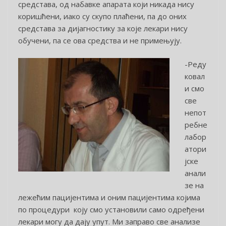
средстава, од набавке апарата који никада нису
коришћени, иако су скупо плаћени, па до оних
средстава за дијагностику за које лекари нису
обучени, па се ова средства и не примењују.
-Реду
ковал
и смо
све
непот
ребне
лабор
атори
јске
анали
зе на
лежећим пацијентима и оним пацијентима којима
по процедури коју смо установили само одређени
лекари могу да дају упут. Ми заправо све анализе