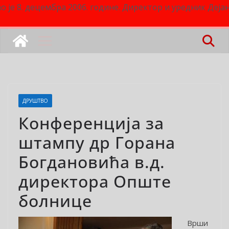
о је 8. децембра 2006. године. Директор и уредник Деј
ДРУШТВО
Конференција за
штампу др Горана
Богдановића в.д.
директора Опште
болнице
Врши