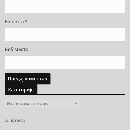
Е-пошта
*
Веб место
Категорије
К
а
т
punk radio
е