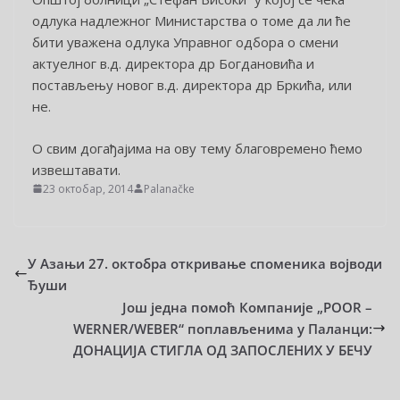
одлука надлежног Министарства о томе да ли ће
бити уважена одлука Управног одбора о смени
актуелног в.д. директора др Богдановића и
постављењу новог в.д. директора др Бркића, или
не.
О свим догађајима на ову тему благовремено ћемо
извештавати.
23 октобар, 2014
Palanačke
У Азањи 27. октобра откривање споменика војводи
Ђуши
Још једна помоћ Компаније „POOR –
WERNER/WEBER“ поплављенима у Паланци:
ДОНАЦИЈА СТИГЛА ОД ЗАПОСЛЕНИХ У БЕЧУ