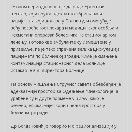
-У овом периоду почео је да ради Ургентни
центар, који пружа адекватно збрињавање
пацијената који долазе у Болницу, и омогућује
већу посвећеност лекара и медицинског особља и
несметани опоравак болесника на стационарном
лечењу. Готово све амбуланте су измештене у
приземље, па је тако спречена велика циркулација
пацијената по болничкој згради, чиме је смањена
контаминација стационарног дела Болнице –
истакао је в.д. директора Болнице.
На основу мишљења Стручног савета обезбеђен је
адекватнији простор за Одељење гинекологије, а
урађене су и друге промене у циљу, како је
речено, ефикаснијег коришћења простора у
болничкој згради.
Др Богдановић је говорио и о рационализацији у