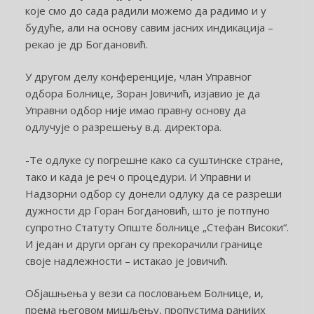
које смо до сада радили можемо да радимо и у
будуће, али на основу савим јасних индикација –
рекао је др Богдановић.
У другом делу конференције, члан Управног
одбора Болнице, Зоран Јовичић, изјавио је да
Управни одбор није имао правну основу да
одлучује о разрешењу в.д. директора.
-Те одлуке су погрешне како са суштинске стране,
тако и када је реч о процедури. И Управни и
Надзорни одбор су донели одлуку да се разреши
дужности др Горан Богдановић, што је потпуно
супротно Статуту Опште болнице „Стефан Високи“.
И један и други орган су прекорачили границе
своје надлежности – истакао је Јовичић.
Објашњења у вези са пословањем Болнице, и,
према његовом мишљењу, пропустима ранијих