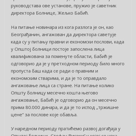
руководстава ове установе, пружио је саветник
директора Болнице, Жељко Бабић.
На питање новинара из кога разлога је он, као
Београђанин, ангажован да директора саветује
када су у питању правни и економски послови, када
у Општој болници постоје запослена лица
квалификована за поменуте области, Бабић је
одговорио да је у претходном периоду било много
пропуста баш када се ради о правним и
економским стварима, и да је то оправдало
ангажовање лица са стране. На питање колико
Општу болницу месечно кошта његово
ангажовање, Бабић је одговорио да он месечно
прима 80.000 динара, и да је то испод „тржишне
цене“ за послове које обавља.
У наредном периоду пратићемо развој догађаја у
Општој болници „Стефан Високи“ у којој се чека