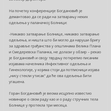
На почетку конференције Богдановић је
демантовао да се ради на затварању неких
одељења у паланачкој Болници:
-Никакво затварање Болнице, никакво затварање
одељења, и ништа што би могло да наруши бригу
за здравље грађанства у општинама Велика Плана
и Смедеревска Паланка, не долази у обзир – рекао
је Богдановић и своју тврдњу поткрепио писаним
изјавама начелника Инфективног одељења и
Гинекологије, у којима стоји да потписници изјава
„нису стекли утисак“ да ће ова одељења бити
угашена.
Горан Богдановић је веома исцрпно известио
новинаре о свом раду као и о раду стручних тела
Болнице у протекла три месеца.