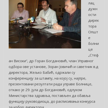
лац
дужн
ости
дирек
тора
Општ
е
болни
це
„Стеф
ан Високи“, др Горан Богдановић, члан Управног
одбора ове установе, Зоран Јовичић и саветник в.д
директора, Жељко Бабић, одржали су
конференцију за штампу, на којој су, најпре,
презентовани резултати рада управе Болнице,
откако је 29. јула др Богдановић, одлуком
Министарства здравља, постављен да обавља
функцију руководиоца, до расписивања конкурса
за избор директора.