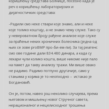
коришћењу средстава Болнице, посебно када је
реч о коришћењу лабораторијских и
дијагностичких средстава:
-Радили смо неке ствари које знамо, али и неке
које толико коштају, а не знамо чему служе. Тако су
у невероватном броју рађене анализе које служе
за праћење неких хроничних болесника (једна од
њих се зове proBMP про-би-ем-пи). За тај реагенс
смо ове године дали 834.480 динара, а када су
лекари чули колико кошта, више никоме није пало
на памет да такву анализу тражи. Ми више овако
не радимо. Радимо потпуно другачије, само у
стањима у којима је то неопходно – истакао је
Богдановић.
Он је, потом, навео још неколико случајева, према
његовом и мишљењу новог Стручног савета,
нерационалног и нецелисходног трошења