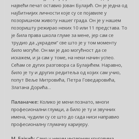
највећи печат оставио Јован Булајић. Он је једна од
најбитнијих личности које су се појавиле у
позоришном животу нашег града. Он је у нашем
позоришту режирао неких 10 или 11 представа. То
је била права школа глуме за мене, јер сам се
трудио да „украдем“ све што је у том моменту
било могуће. Он ми је дао могућност да се
искажем, и ја сам у томе, на неки начин успео.
Сећам се дугих разговора са Булајићем. Наравно,
било је ту и других редитеља од којих сам учио,
попут Веље Митровића, Петра Говедаровића,
Златана Дорића…
Паланачке:
Колико је мени познато, многи
професионални глумци, а било је ту и звучних
имена, чудили су се што до сада ниси направио
професионалну глумачку каријеру.
М. Бајкић:
Само у неким интерним круговима