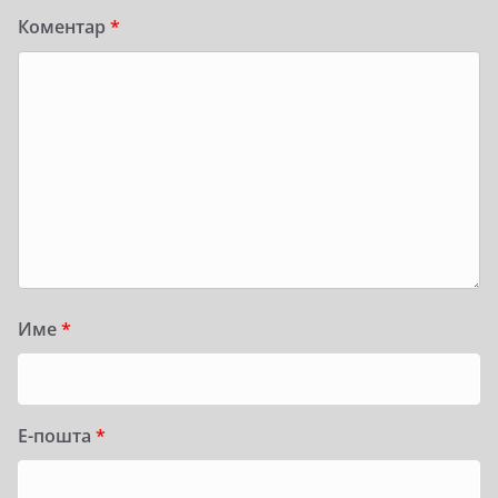
Коментар
*
Име
*
Е-пошта
*