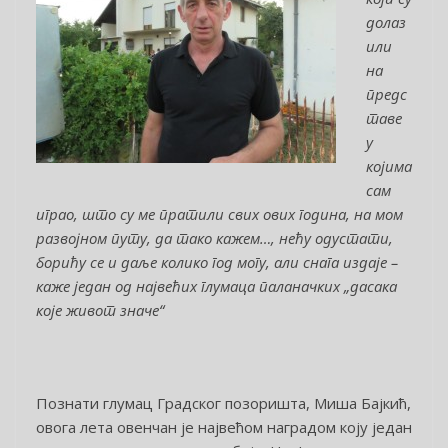
долаз
или
на
предс
таве
у
којима
сам
играо, што су ме пратили свих ових година, на мом
развојном путу, да тако кажем…, нећу одустати,
борићу се и даље колико год могу, али снага издаје –
каже један од највећих глумаца паланачких „дасака
које живот значе“
Познати глумац Градског позоришта, Миша Бајкић,
овога лета овенчан је највећом наградом коју један