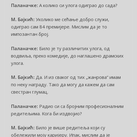
Паланачке:
А колико си улога одиграо до сада?
М. Бајкић:
Уколико ме сећање добро служи,
одиграо сам 84 премијере. Мислим да је то
импозантан број.
Паланачке:
Било је ту различитих улога, од
водвиља, преко комедије, до наглашено драмских
улога.
М. Бајкић:
Да. И из сваког од тих „жанрова“ имам
по неку награду. Тако да могу да кажем да сам
свестран глумац.
Паланачке:
Радио си са бројним професионалним
редитељима. Кога би издвојио?
М. Бајкић:
Било је више редитеља који су
обележили моју каријеру. Ипак, мислим да је