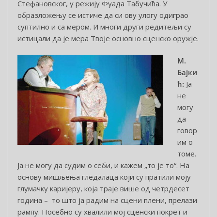
Стефановског, у режију Фуада Табучића. У
образложењу се истиче да си ову улогу одиграо
суптилно и са мером. И многи други редитељи су
истицали да је мера Твоје основно сценско оружје.
М.
Бајки
ћ:
Ја
не
могу
да
говор
им о
томе.
Ја не могу да судим о себи, и кажем „то је то“. На
основу мишљења гледалаца који су пратили моју
глумачку каријеру, која траје више од четрдесет
година – то што ја радим на сцени плени, прелази
рампу. Посебно су хвалили мој сценски покрет и