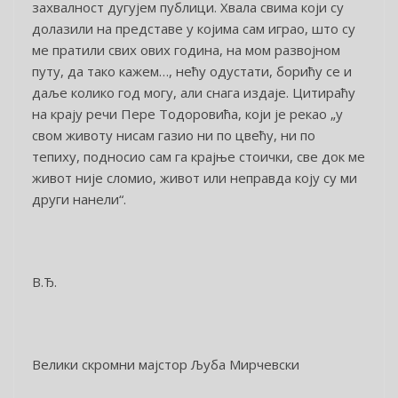
захвалност дугујем публици. Хвала свима који су
долазили на представе у којима сам играо, што су
ме пратили свих ових година, на мом развојном
путу, да тако кажем…, нећу одустати, борићу се и
даље колико год могу, али снага издаје. Цитираћу
на крају речи Пере Тодоровића, који је рекао „у
свом животу нисам газио ни по цвећу, ни по
тепиху, подносио сам га крајње стоички, све док ме
живот није сломио, живот или неправда коју су ми
други нанели“.
В.Ђ.
Велики скромни мајстор Љуба Мирчевски