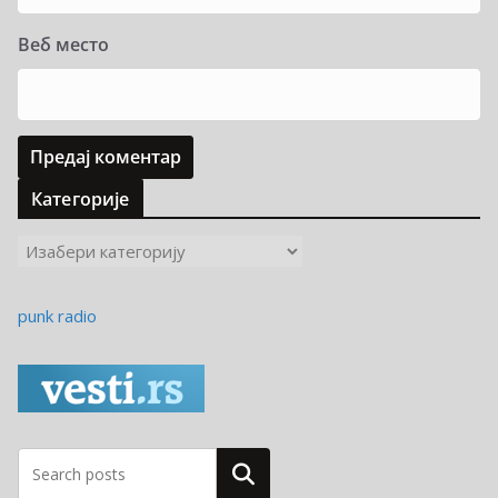
Веб место
Категорије
К
а
т
punk radio
е
г
о
р
и
ј
Pretraga
е