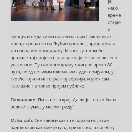
је
неко
време
стајао
у
фиоци, и онда су ми организатори Главашевих
дана, вероватно на Љубин предлог, предложили
да направим монодраму. Многе су тешкоће
пратиле тај пројекат, али на крају је све ипак лепо
упаковано. Ту сам монодраму одиграо преко 80
пута, пред великим или малим аудиторијумом, у
скраћеној или интегралној верзији, и увек сам
наилазио на топао пријем публике.
Паланачке:
Питање за крај. Да ли је тешко бити
велики глумац у малом граду?
М. Бајкић:
Све зависи како те прихвате. Ја сам
задовољан како ме је град прихватио, а посебну