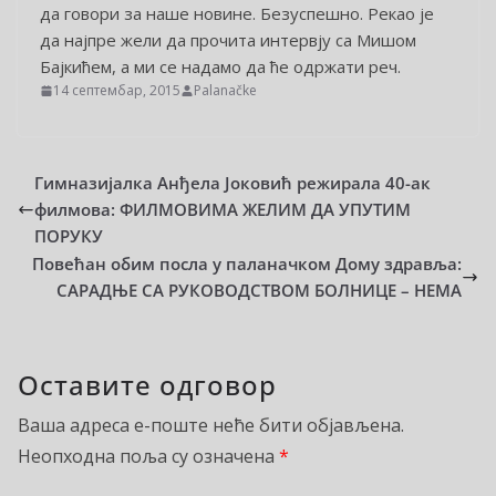
да говори за наше новине. Безуспешно. Рекао је
да најпре жели да прочита интервју са Мишом
Бајкићем, а ми се надамо да ће одржати реч.
14 септембар, 2015
Palanačke
Гимназијалка Анђела Јоковић режирала 40-ак
филмова: ФИЛМОВИМА ЖЕЛИМ ДА УПУТИМ
ПОРУКУ
Повећан обим посла у паланачком Дому здравља:
САРАДЊЕ СА РУКОВОДСТВОМ БОЛНИЦЕ – НЕМА
Оставите одговор
Ваша адреса е-поште неће бити објављена.
Неопходна поља су означена
*