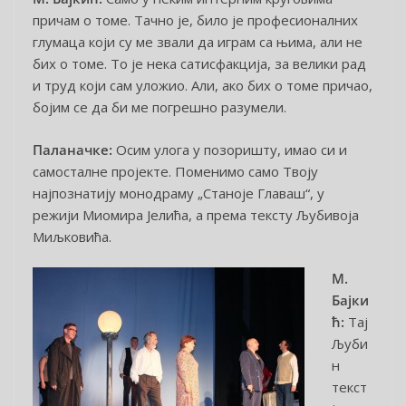
причам о томе. Тачно је, било је професионалних
глумаца који су ме звали да играм са њима, али не
бих о томе. То је нека сатисфакција, за велики рад
и труд који сам уложио. Али, ако бих о томе причао,
бојим се да би ме погрешно разумели.
Паланачке:
Осим улога у позоришту, имао си и
самосталне пројекте. Поменимо само Твоју
најпознатију монодраму „Станоје Главаш“, у
режији Миомира Јелића, а према тексту Љубивоја
Миљковића.
М.
Бајки
ћ:
Тај
Љуби
н
текст