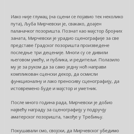
Иако није глумац (на сцени се појавио тек неколико
пута), Љуба Мирчевски је, свакако, доајен
паланачког позоришта. Познат као мајстор бројних
заната, Мирчевски је урадио сценографије за све
представе Градског позоришта произведене
последње три деценије. Многи су се дивили
његовом умећу, и публика, и редитељи. Полазило
му је за руком да за само једну ноћ направи
компликован сценски декор, да осмисли
функционалну и лако преносиву сценографију, да
истовремено буде и мајстор и уметник.
После много година рада, Мирчевски је добио
највећу награду за сценографију у подручју
аматерског позоришта, такође у Требињу.
Покушавали смо, својски, да Мирчевског убедимо