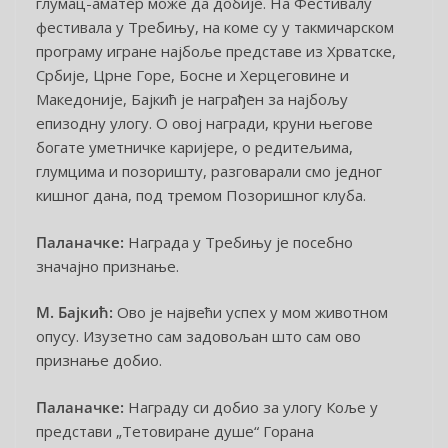
глумац-аматер може да добије. На Фестивалу
фестивала у Требињу, на коме су у такмичарском
програму игране најбоље представе из Хрватске,
Србије, Црне Горе, Босне и Херцеговине и
Македоније, Бајкић је награђен за најбољу
епизодну улогу. О овој награди, круни његове
богате уметничке каријере, о редитељима,
глумцима и позоришту, разговарали смо једног
кишног дана, под тремом Позоришног клуба.
Паланачке:
Награда у Требињу је посебно
значајно признање.
М. Бајкић:
Ово је највећи успех у мом животном
опусу. Изузетно сам задовољан што сам ово
признање добио.
Паланачке:
Награду си добио за улогу Коље у
представи „Тетовиране душе“ Горана