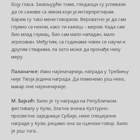
боју гласа. Захвљујући томе, гледаоци су успевали
да се саживе са ликом који ја интерпретирам.
Барем су тако мени говорили. Вероватно је да сам
глумио са неком, како ти кажеш – мером. Када сам
био млад глумац, био сам мало нападан, мало
агресиван. Међутим, са годинама човек се научи и
другим стварима, па зато може да пронађе неку
меру.
Паланачке:
Иако најзначајнија, награда у Требињу
није Твоја једина награда. Да поменемо још неке,
макар оне најзначајније.
М. Бајкић:
Било је ту награда на Републичком
фестивалу у Кули, Златна значка Културно-
просветне заједнице Србије, неке специјалне
награде у Кули, рецимо она за сценски говор. Било
је још тога…