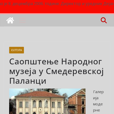
о је 8. децембра 2006. године. Директор и уредник Деј
КУЛТУРА
Саопштење Народног
музеја у Смедеревској
Паланци
Галер
ија
моде
рне