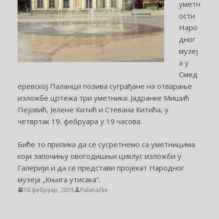
уметн
ости
Наро
дног
музеј
а у
Смед
еревској Паланци позива суграђане на отварање
изложбе цртежа три уметника: Јадранке Мишић
Пејовић, Јелене Китић и Стевана Китића, у
четвртак 19. фебруара у 19 часова.
Биће то прилика да се сусретнемо са уметницима
који започињу овогодишњи циклус изложби у
Галерији и да се представи пројекат Народног
музеја „Књига утисака“.
18 фебруар, 2015
Palanačke