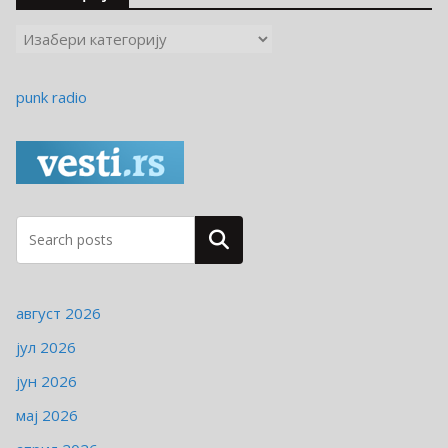
К
а
т
punk radio
е
г
о
р
и
ј
Pretraga
е
август 2026
јул 2026
јун 2026
мај 2026