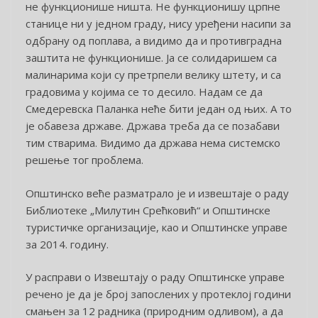
не функционише ништа. Не функционишу црпне
станице ни у једном граду, нису уређени насипи за
одбрану од поплава, а видимо да и противградна
заштита не функционише. Ја се солидаришем са
малинарима који су претрпели велику штету, и са
градовима у којима се то десило. Надам се да
Смедеревска Паланка неће бити један од њих. А то
је обавеза државе. Држава треба да се позабави
тим стварима. Видимо да држава нема системско
решење тог проблема.
Општинско веће разматрало је и извештаје о раду
Библиотеке „Милутин Срећковић“ и Општинске
туристичке организације, као и Општинске управе
за 2014. годину.
У расправи о Извештају о раду Општинске управе
речено је да је број запослених у протеклој години
смањен за 12 радника (природним одливом), а да