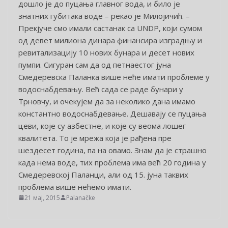
дошло је до пуцања главног вода, и било је
знатних губитака воде – рекао је Милојичић. –
Прекјуче смо имали састанак са UNDP, који сумом
од девет милиона динара финансира изградњу и
ревитализацију 10 нових бунара и десет нових
пумпи. Сигуран сам да од петнаестог јуна
Смедеревска Паланка више неће имати проблеме у
водоснабдевању. Већ сада се раде бунари у
Трновчу, и очекујем да за неколико дана имамо
константно водоснабдевање. Дешавају се пуцања
цеви, које су азбестне, и које су веома лошег
квалитета. То је мрежа која је рађена пре
шездесет година, па на овамо. Знам да је страшно
када нема воде, тих проблема има већ 20 година у
Смедеревској Паланци, али од 15. јуна таквих
проблема више нећемо имати.
21 мај, 2015
Palanačke