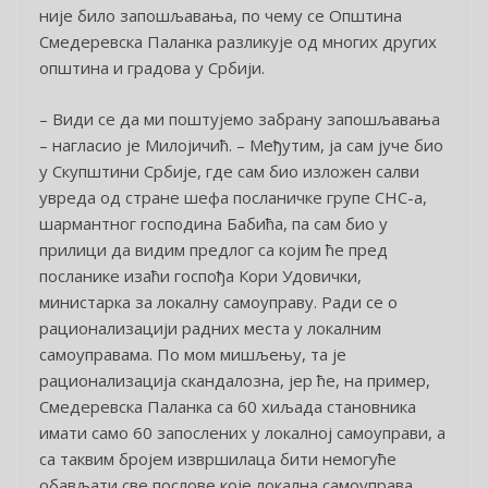
није било запошљавања, по чему се Општина
Смедеревска Паланка разликује од многих других
општина и градова у Србији.
– Види се да ми поштујемо забрану запошљавања
– нагласио је Милојичић. – Међутим, ја сам јуче био
у Скупштини Србије, где сам био изложен салви
увреда од стране шефа посланичке групе СНС-а,
шармантног господина Бабића, па сам био у
прилици да видим предлог са којим ће пред
посланике изаћи госпођа Кори Удовички,
министарка за локалну самоуправу. Ради се о
рационализацији радних места у локалним
самоуправама. По мом мишљењу, та је
рационализација скандалозна, јер ће, на пример,
Смедеревска Паланка са 60 хиљада становника
имати само 60 запослених у локалној самоуправи, а
са таквим бројем извршилаца бити немогуће
обављати све послове које локална самоуправа