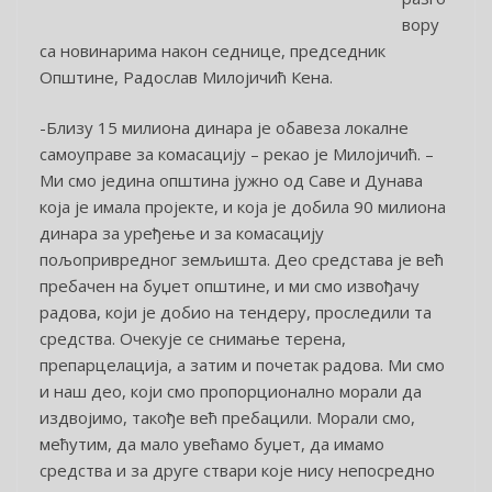
вору
са новинарима након седнице, председник
Општине, Радослав Милојичић Кена.
-Близу 15 милиона динара је обавеза локалне
самоуправе за комасацију – рекао је Милојичић. –
Ми смо једина општина јужно од Саве и Дунава
која је имала пројекте, и која је добила 90 милиона
динара за уређење и за комасацију
пољопривредног земљишта. Део средстава је већ
пребачен на буџет општине, и ми смо извођачу
радова, који је добио на тендеру, проследили та
средства. Очекује се снимање терена,
препарцелација, а затим и почетак радова. Ми смо
и наш део, који смо пропорционално морали да
издвојимо, такође већ пребацили. Морали смо,
мећутим, да мало увећамо буџет, да имамо
средства и за друге ствари које нису непосредно