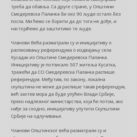
треба да обавља. Са друге стране, у Општини
Смедеревска Паланка би око 90 људи остало без
посла. Ми ћемо се борити да до тога не дође, и
настојаћемо да заштитимо те људе.
Чланови Већа разматрали су и иницијативу о
расписивању референдума о издвајању села
Кусадак из Општине Смедеревска Паланка.
Иницијативу је потписало 507 житеља Кусатка,
тражећи да СО Смедеревска Паланка распише
референдум. Међутим, по закону, локална
скупштина не може да распише такав референдум,
већ захтев мора да буде упућен Влади Србије,
преко надлежног министарства, која ће потом, ако
нађе за сходно, иницијативу упутити Скупштини
Србије на одлучивање.
Чланови Општинског већа разматрали су и