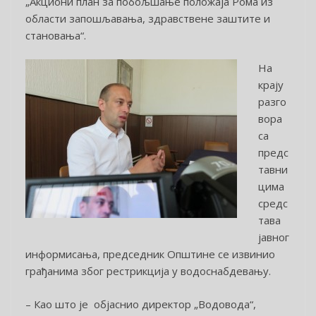
„Акциони план за побољшање положаја Рома из
области запошљавања, здравствене заштите и
становања“.
На
крају
разго
вора
са
предс
тавни
цима
средс
тава
јавног
информисања, председник Општине се извинио
грађанима због рестрикција у водоснабдевању.
– Као што је објаснио директор „Водовода“,