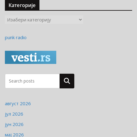
Категорије
К
а
т
punk radio
е
г
о
р
и
ј
Pretraga
е
август 2026
јул 2026
јун 2026
мај 2026