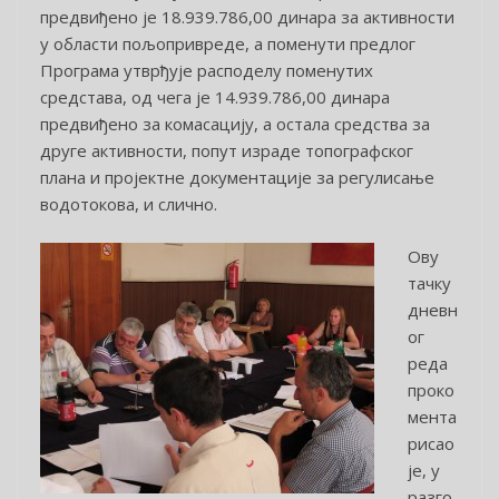
предвиђено је 18.939.786,00 динара за активности
у области пољопривреде, а поменути предлог
Програма утврђује расподелу поменутих
средстава, од чега је 14.939.786,00 динара
предвиђено за комасацију, а остала средства за
друге активности, попут израде топографског
плана и пројектне документације за регулисање
водотокова, и слично.
Ову
тачку
дневн
ог
реда
проко
мента
рисао
је, у
разго