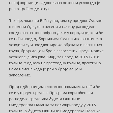
новој породици задовољава основни услов (да је
реч о трећем детету).
Такође, чланови Већа утврдили су предлог Одлуке
о измени Одлуке о висини и начину расподеле
средстава за новорођено дете у породици, који ће
се наћи пред одборницима Скупштине општине, а
усвојили су и предлог Мреже објеката и васпитних
група, броја деце и броја запослених Предшколске
установе „Чика Јова Змај“, за наредну 2015./2016.
годину. У односу на претходну годину, практично
нема измена када је реч о броју деце и
запослених.
Пред одборницима локалног парламента наћи ће
се и утврђен предлог Програма коришћења и
расподеле средстава буџета Општине
Смедеревска Паланка за пољопривреду у 2015.
години. У буџету Општине Смедеревска Паланка