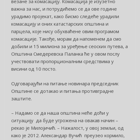
везане за комасацију. Комасација је изузетно
важна за нас, и потрудићемо се да ове године
урадимо пројекат, како бисмо следеће урадили
комасацију и оних катастарских општина и
парцела, које нису обухваћене овим програмом
комасације. Такође, морам да напоменем да смо
добили и 15 милиона за уређење сеоских путева, а
Општина Смедеревска Паланка ће у овом послу
учествовати пропорционалним средствима у
висини од 10 посто.
Одговарајући на питање новинара председник
Општине се дотакао и питања противградне
заштите.
– Надамо се да наша општина неће доћи у
ситуацију да буде угрожена на овакав начин –
рекао је Милојичић. – Нажалост, у овој земљи, од
како је 2012. Александар Вучић преузео кормило,