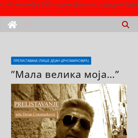
о је 8. децембра 2006. године. Директор и уредник Деј
ПРЕЛИСТАВАЊЕ (ПИШЕ ДЕЈАН ЦРНОМАРКОВИЋ)
”Мала велика моја…”