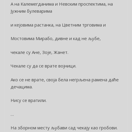
А на Калемегданима и Невским проспектима, на
Јужним булеварима
и кејовима растанка, на Цветним трговима и
Мостовима Мирабо, дивне и кад не љубе,
чекале су Ане, Зоје, Жанет.
Чекале су да се врате војници.
Ако се не врате, своја бела негрљена рамена даће
дечацима.
Нису се вратили.
…
На зборном месту љубави сад чекају као гробови.