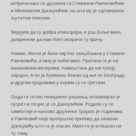
исприча како се дружила са Стеваном Раичковићем
и Милованом Данојлићем, на шта му је одговорила
љутитом опаском.
Верујем да су добра атмосфера, и још боље вино,
допринели да нам Изет исприча ту причу.
Наиме, Весна је била смртно заљубљена у Стевана
Раичковића, а овај је избегавао. Пратила га је на
књижевним вечерима. Намештала да наступају
заједно. А он је буквално бежао од ње по Београду
и другим градовима у којима су се сретали.
Онда се сетио генијалног решења, испланирао је
сусрет и спојио је са Данојлићем. Родиле су се
симпатије и њихово дружење трајало је годинама,
а Раичковић није пропуштао прилику да захвали
Данојлићу што га је спасао. Мало га је и пецкао на
ту тему.