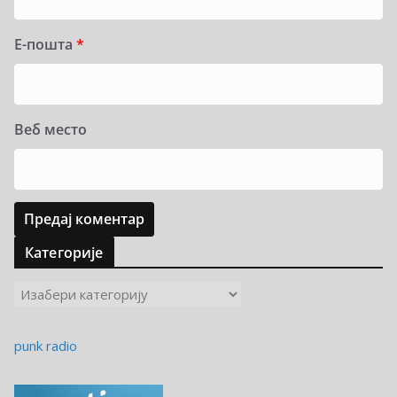
Е-пошта
*
Веб место
Категорије
К
а
т
punk radio
е
г