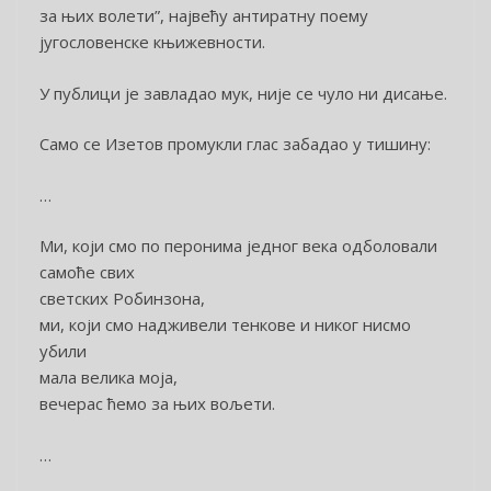
за њих волети”, највећу антиратну поему
југословенске књижевности.
У публици је завладао мук, није се чуло ни дисање.
Само се Изетов промукли глас забадао у тишину:
…
Ми, који смо по перонима једног века одболовали
самоће свих
светских Робинзона,
ми, који смо надживели тенкове и никог нисмо
убили
мала велика моја,
вечерас ћемо за њих вољети.
…