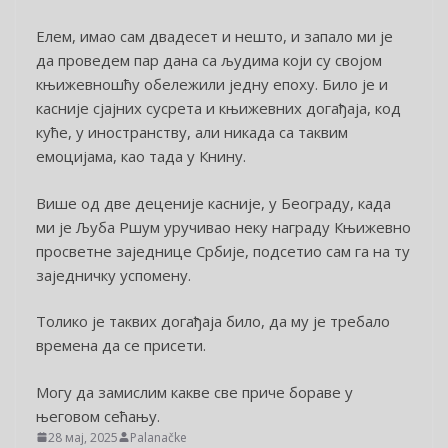
Елем, имао сам двадесет и нешто, и запало ми је
да проведем пар дана са људима који су својом
књижевношћу обележили једну епоху. Било је и
касније сјајних сусрета и књижевних догађаја, код
куће, у иностранству, али никада са таквим
емоцијама, као тада у Книну.
Више од две деценије касније, у Београду, када
ми је Љуба Ршум уручивао неку награду Књижевно
просветне заједнице Србије, подсетио сам га на ту
заједничку успомену.
Толико је таквих догађаја било, да му је требало
времена да се присети.
Могу да замислим какве све приче бораве у
његовом сећању.
28 мај, 2025
Palanačke