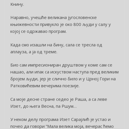
Книну.
Наравно, учешће великана југословенске
књижевности привукло је око 800 људи у салу у
којој се одржавао програм.
Када смо изашли на бину, сала се тресла од
аплауза, а ја од треме.
Био сам импресиониран друштвом у коме сам се
нашао, али ипак са искуством наступа пред великим
бројем људи, јер је слично било и у Црној Гори на
Ратковићевим вечерима поезије.
Са моје десне стране седео је Раша, а са леве
Изет, до њега Весна, па Ршум…
У неком делу програма Изет Сарајлић је устао и
почео да говори ”Мала велика моја, вечерас ћемо