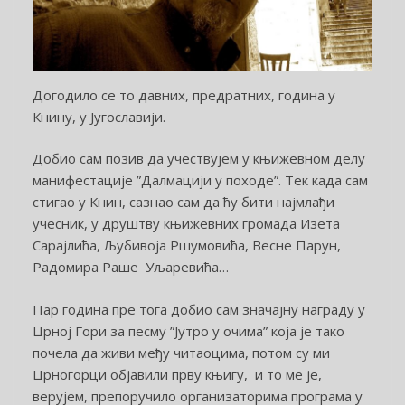
Догодило се то давних, предратних, година у
Книну, у Југославији.
Добио сам позив да учествујем у књижевном делу
манифестације ”Далмацији у походе”. Тек када сам
стигао у Книн, сазнао сам да ћу бити најмлађи
учесник, у друштву књижевних громада Изета
Сарајлића, Љубивоја Ршумовића, Весне Парун,
Радомира Раше Уљаревића…
Пар година пре тога добио сам значајну награду у
Црној Гори за песму ”Јутро у очима” која је тако
почела да живи међу читаоцима, потом су ми
Црногорци објавили прву књигу, и то ме је,
верујем, препоручило организаторима програма у