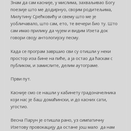
Знам да сам касније, у мислима, захваљивао Богу
поезије што ме додирнуо, својим родитељима,
Милутину Срећковићу и свему што ме је
уобличавало, што сам, ето, те вечери био ту. Што
сам имао прилику да чујем и видим Изета док
говори своју антологијску песму.
Када се програм завршио сви су отишли у неки
простор иза бине на пиће, а ја остао да ћаскам с
публиком, и замислите, делим аутограме.
Први пут.
Касније смо се нашли у кабинету градоначелника
који нас је баш домаћински, и до касних сати,
угостио.
Весна Парун је отишла рано, уз симпатичну
Изетову провокацију да остане још мало да нам