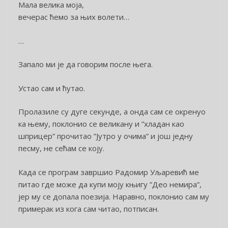
Мала велика моја,
вечерас ћемо за њих волети…
…
Запало ми је да говорим после њега.
Устао сам и ћутао.
Пролазиле су дуге секунде, а онда сам се окренуо
ка њему, поклонио се великану и ”хладан као
шприцер” прочитао ”Јутро у очима” и још једну
песму, не сећам се коју.
Када се програм завршио Радомир Уљаревић ме
питао где може да купи моју књигу ”Део немира”,
јер му се допала поезија. Наравно, поклонио сам му
примерак из кога сам читао, потписан.