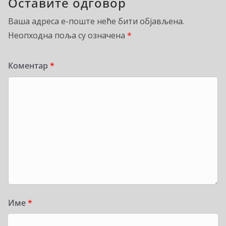
Оставите одговор
Ваша адреса е-поште неће бити објављена.
Неопходна поља су означена
*
Коментар
*
Име
*